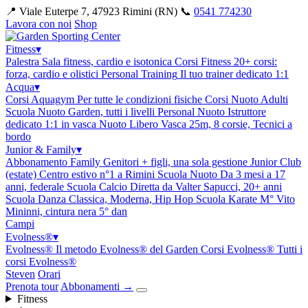
📍 Viale Euterpe 7, 47923 Rimini (RN)
📞
0541 774230
Lavora con noi
Shop
Fitness
▾
Palestra
Sala fitness, cardio e isotonica
Corsi Fitness
20+ corsi:
forza, cardio e olistici
Personal Training
Il tuo trainer dedicato 1:1
Acqua
▾
Corsi Aquagym
Per tutte le condizioni fisiche
Corsi Nuoto Adulti
Scuola Nuoto Garden, tutti i livelli
Personal Nuoto
Istruttore
dedicato 1:1 in vasca
Nuoto Libero
Vasca 25m, 8 corsie, Tecnici a
bordo
Junior & Family
▾
Abbonamento Family
Genitori + figli, una sola gestione
Junior Club
(estate)
Centro estivo n°1 a Rimini
Scuola Nuoto
Da 3 mesi a 17
anni, federale
Scuola Calcio
Diretta da Valter Sapucci, 20+ anni
Scuola Danza
Classica, Moderna, Hip Hop
Scuola Karate
M° Vito
Mininni, cintura nera 5° dan
Campi
Evolness®
▾
Evolness®
Il metodo Evolness® del Garden
Corsi Evolness®
Tutti i
corsi Evolness®
Steven
Orari
Prenota tour
Abbonamenti
→
Fitness