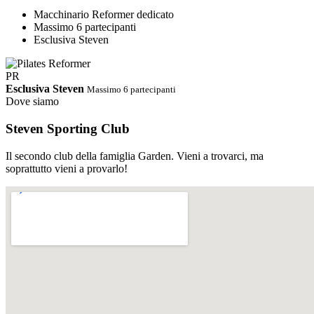
Macchinario Reformer dedicato
Massimo 6 partecipanti
Esclusiva Steven
PR
Esclusiva Steven
Massimo 6 partecipanti
Dove siamo
Steven Sporting Club
Il secondo club della famiglia Garden. Vieni a trovarci, ma
soprattutto vieni a provarlo!
PDF
Orari Completi · Steven Estate 2026
Ci riserviamo di cambiare gli
orari in corso d'opera
Scarica PDF
↓
Abbonamento STEVEN
Palestra e corsi tutto incluso.
Un solo abbonamento, accesso libero e illimitato a tutti i corsi dello
Steven e alla sala cardio/pesi. Nessun supplemento, nessun vincolo.