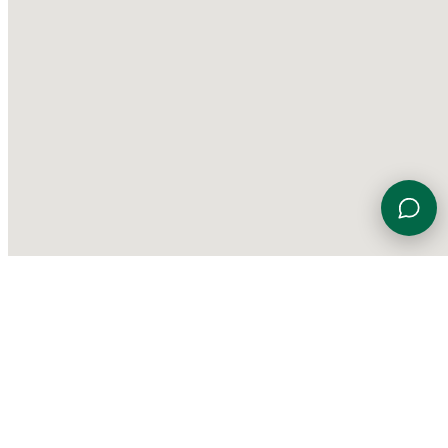
Viale Euterpe 7, 47923 Rimini (RN)
0541 774230
info@gardensportingcenter.it
©
2026 Garden Sporting Center
·
Polisportiva Garden Srl SSD
·
P.IVA
01840690406
·
Privacy Policy
·
Cookie Policy
·
Aggiorna le
preferenze sui cookie