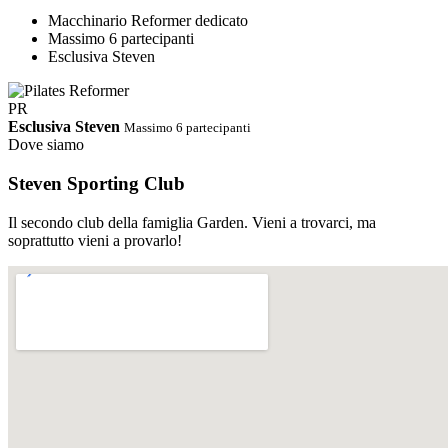
Macchinario Reformer dedicato
Massimo 6 partecipanti
Esclusiva Steven
PR
Esclusiva Steven
Massimo 6 partecipanti
Dove siamo
Steven Sporting Club
Il secondo club della famiglia Garden. Vieni a trovarci, ma
soprattutto vieni a provarlo!
PDF
Orari Completi · Steven Estate 2026
Ci riserviamo di cambiare gli
orari in corso d'opera
Scarica PDF
↓
Abbonamento STEVEN
Palestra e corsi tutto incluso.
Un solo abbonamento, accesso libero e illimitato a tutti i corsi dello
Steven e alla sala cardio/pesi. Nessun supplemento, nessun vincolo.