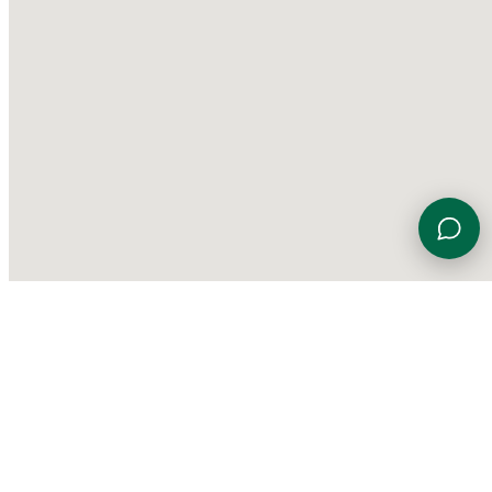
Viale Euterpe 7, 47923 Rimini (RN)
0541 774230
info@gardensportingcenter.it
©
2026 Garden Sporting Center
·
Polisportiva Garden Srl SSD
·
P.IVA
01840690406
·
Privacy Policy
·
Cookie Policy
·
Aggiorna le
preferenze sui cookie