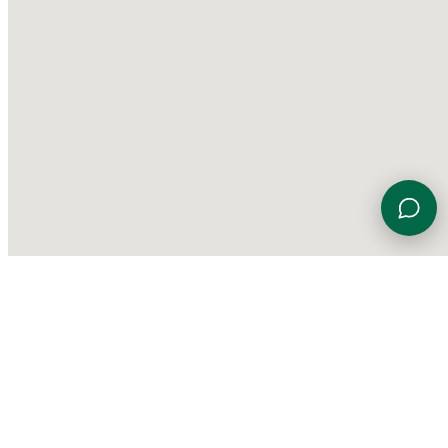
Viale Euterpe 7, 47923 Rimini (RN)
0541 774230
info@gardensportingcenter.it
©
2026 Garden Sporting Center
·
Polisportiva Garden Srl SSD
·
P.IVA
01840690406
·
Privacy Policy
·
Cookie Policy
·
Aggiorna le
preferenze sui cookie