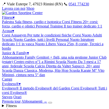
📍 Viale Euterpe 7, 47923 Rimini (RN)
📞
0541 774230
Lavora con noi
Shop
Fitness
▾
Palestra
Sala fitness, cardio e isotonica
Corsi Fitness
20+ corsi:
forza, cardio e olistici
Personal Training
Il tuo trainer dedicato 1:1
Acqua
▾
Corsi Aquagym
Per tutte le condizioni fisiche
Corsi Nuoto Adulti
Scuola Nuoto Garden, tutti i livelli
Personal Nuoto
Istruttore
dedicato 1:1 in vasca
Nuoto Libero
Vasca 25m, 8 corsie, Tecnici a
bordo
Junior & Family
▾
Abbonamento Family
Genitori + figli, una sola gestione
Junior Club
(estate)
Centro estivo n°1 a Rimini
Scuola Nuoto
Da 3 mesi a 17
anni, federale
Scuola Calcio
Diretta da Valter Sapucci, 20+ anni
Scuola Danza
Classica, Moderna, Hip Hop
Scuola Karate
M° Vito
Mininni, cintura nera 5° dan
Campi
Evolness®
▾
Evolness®
Il metodo Evolness® del Garden
Corsi Evolness®
Tutti i
corsi Evolness®
Steven
Orari
Prenota tour
Abbonamenti
→
Fitness