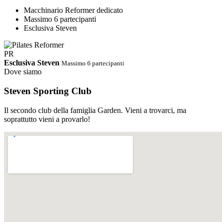
Macchinario Reformer dedicato
Massimo 6 partecipanti
Esclusiva Steven
PR
Esclusiva Steven
Massimo 6 partecipanti
Dove siamo
Steven Sporting Club
Il secondo club della famiglia Garden. Vieni a trovarci, ma
soprattutto vieni a provarlo!
PDF
Orari Completi · Steven Estate 2026
Ci riserviamo di cambiare gli
orari in corso d'opera
Scarica PDF
↓
Abbonamento STEVEN
Palestra e corsi tutto incluso.
Un solo abbonamento, accesso libero e illimitato a tutti i corsi dello
Steven e alla sala cardio/pesi. Nessun supplemento, nessun vincolo.