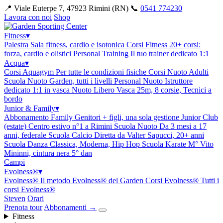
📍 Viale Euterpe 7, 47923 Rimini (RN)
📞
0541 774230
Lavora con noi
Shop
Fitness
▾
Palestra
Sala fitness, cardio e isotonica
Corsi Fitness
20+ corsi:
forza, cardio e olistici
Personal Training
Il tuo trainer dedicato 1:1
Acqua
▾
Corsi Aquagym
Per tutte le condizioni fisiche
Corsi Nuoto Adulti
Scuola Nuoto Garden, tutti i livelli
Personal Nuoto
Istruttore
dedicato 1:1 in vasca
Nuoto Libero
Vasca 25m, 8 corsie, Tecnici a
bordo
Junior & Family
▾
Abbonamento Family
Genitori + figli, una sola gestione
Junior Club
(estate)
Centro estivo n°1 a Rimini
Scuola Nuoto
Da 3 mesi a 17
anni, federale
Scuola Calcio
Diretta da Valter Sapucci, 20+ anni
Scuola Danza
Classica, Moderna, Hip Hop
Scuola Karate
M° Vito
Mininni, cintura nera 5° dan
Campi
Evolness®
▾
Evolness®
Il metodo Evolness® del Garden
Corsi Evolness®
Tutti i
corsi Evolness®
Steven
Orari
Prenota tour
Abbonamenti
→
Fitness