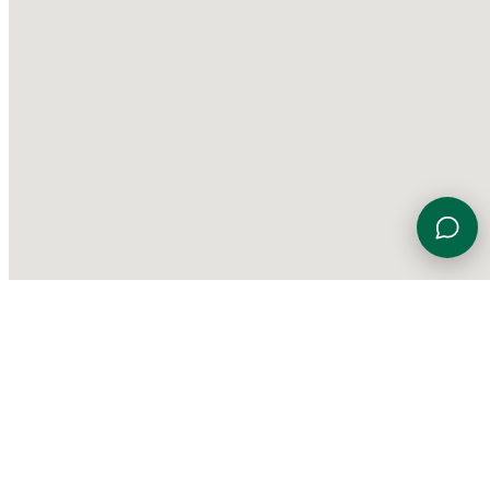
Viale Euterpe 7, 47923 Rimini (RN)
0541 774230
info@gardensportingcenter.it
©
2026 Garden Sporting Center
·
Polisportiva Garden Srl SSD
·
P.IVA
01840690406
·
Privacy Policy
·
Cookie Policy
·
Aggiorna le
preferenze sui cookie