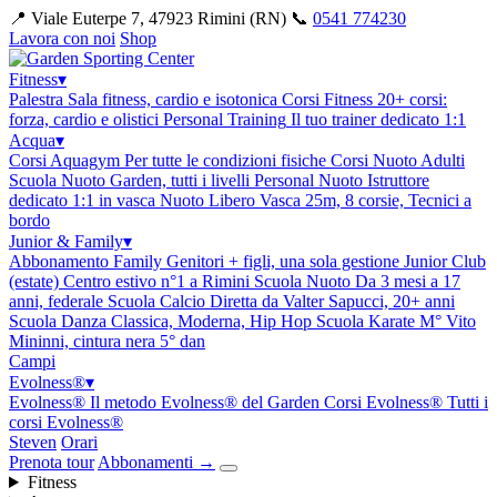
📍 Viale Euterpe 7, 47923 Rimini (RN)
📞
0541 774230
Lavora con noi
Shop
Fitness
▾
Palestra
Sala fitness, cardio e isotonica
Corsi Fitness
20+ corsi:
forza, cardio e olistici
Personal Training
Il tuo trainer dedicato 1:1
Acqua
▾
Corsi Aquagym
Per tutte le condizioni fisiche
Corsi Nuoto Adulti
Scuola Nuoto Garden, tutti i livelli
Personal Nuoto
Istruttore
dedicato 1:1 in vasca
Nuoto Libero
Vasca 25m, 8 corsie, Tecnici a
bordo
Junior & Family
▾
Abbonamento Family
Genitori + figli, una sola gestione
Junior Club
(estate)
Centro estivo n°1 a Rimini
Scuola Nuoto
Da 3 mesi a 17
anni, federale
Scuola Calcio
Diretta da Valter Sapucci, 20+ anni
Scuola Danza
Classica, Moderna, Hip Hop
Scuola Karate
M° Vito
Mininni, cintura nera 5° dan
Campi
Evolness®
▾
Evolness®
Il metodo Evolness® del Garden
Corsi Evolness®
Tutti i
corsi Evolness®
Steven
Orari
Prenota tour
Abbonamenti
→
Fitness