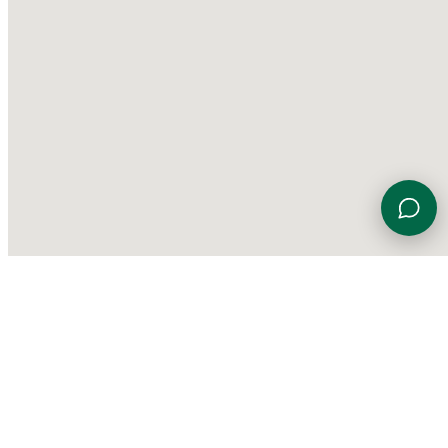
Viale Euterpe 7, 47923 Rimini (RN)
0541 774230
info@gardensportingcenter.it
©
2026 Garden Sporting Center
·
Polisportiva Garden Srl SSD
·
P.IVA
01840690406
·
Privacy Policy
·
Cookie Policy
·
Aggiorna le
preferenze sui cookie