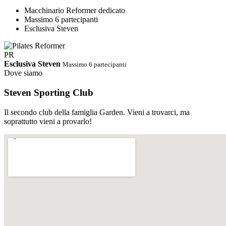
Macchinario Reformer dedicato
Massimo 6 partecipanti
Esclusiva Steven
PR
Esclusiva Steven
Massimo 6 partecipanti
Dove siamo
Steven Sporting Club
Il secondo club della famiglia Garden. Vieni a trovarci, ma
soprattutto vieni a provarlo!
PDF
Orari Completi · Steven Estate 2026
Ci riserviamo di cambiare gli
orari in corso d'opera
Scarica PDF
↓
Abbonamento STEVEN
Palestra e corsi tutto incluso.
Un solo abbonamento, accesso libero e illimitato a tutti i corsi dello
Steven e alla sala cardio/pesi. Nessun supplemento, nessun vincolo.