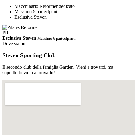
Macchinario Reformer dedicato
Massimo 6 partecipanti
Esclusiva Steven
PR
Esclusiva Steven
Massimo 6 partecipanti
Dove siamo
Steven Sporting Club
Il secondo club della famiglia Garden. Vieni a trovarci, ma
soprattutto vieni a provarlo!
PDF
Orari Completi · Steven Estate 2026
Ci riserviamo di cambiare gli
orari in corso d'opera
Scarica PDF
↓
Abbonamento STEVEN
Palestra e corsi tutto incluso.
Un solo abbonamento, accesso libero e illimitato a tutti i corsi dello
Steven e alla sala cardio/pesi. Nessun supplemento, nessun vincolo.