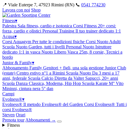
📍 Viale Euterpe 7, 47923 Rimini (RN)
📞
0541 774230
Lavora con noi
Shop
Fitness
▾
Palestra
Sala fitness, cardio e isotonica
Corsi Fitness
20+ corsi:
forza, cardio e olistici
Personal Training
Il tuo trainer dedicato 1:1
Acqua
▾
Corsi Aquagym
Per tutte le condizioni fisiche
Corsi Nuoto Adulti
Scuola Nuoto Garden, tutti i livelli
Personal Nuoto
Istruttore
dedicato 1:1 in vasca
Nuoto Libero
Vasca 25m, 8 corsie, Tecnici a
bordo
Junior & Family
▾
Abbonamento Family
Genitori + figli, una sola gestione
Junior Club
(estate)
Centro estivo n°1 a Rimini
Scuola Nuoto
Da 3 mesi a 17
anni, federale
Scuola Calcio
Diretta da Valter Sapucci, 20+ anni
Scuola Danza
Classica, Moderna, Hip Hop
Scuola Karate
M° Vito
Mininni, cintura nera 5° dan
Campi
Evolness®
▾
Evolness®
Il metodo Evolness® del Garden
Corsi Evolness®
Tutti i
corsi Evolness®
Steven
Orari
Prenota tour
Abbonamenti
→
Fitness