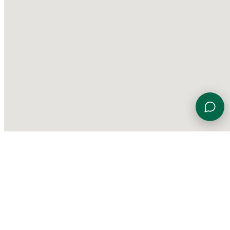
Viale Euterpe 7, 47923 Rimini (RN)
0541 774230
info@gardensportingcenter.it
©
2026 Garden Sporting Center
·
Polisportiva Garden Srl SSD
·
P.IVA
01840690406
·
Privacy Policy
·
Cookie Policy
·
Aggiorna le
preferenze sui cookie