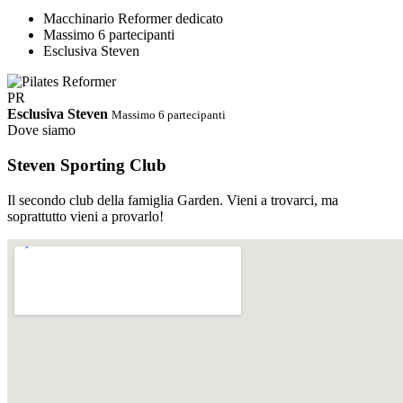
Macchinario Reformer dedicato
Massimo 6 partecipanti
Esclusiva Steven
PR
Esclusiva Steven
Massimo 6 partecipanti
Dove siamo
Steven Sporting Club
Il secondo club della famiglia Garden. Vieni a trovarci, ma
soprattutto vieni a provarlo!
PDF
Orari Completi · Steven Estate 2026
Ci riserviamo di cambiare gli
orari in corso d'opera
Scarica PDF
↓
Abbonamento STEVEN
Palestra e corsi tutto incluso.
Un solo abbonamento, accesso libero e illimitato a tutti i corsi dello
Steven e alla sala cardio/pesi. Nessun supplemento, nessun vincolo.