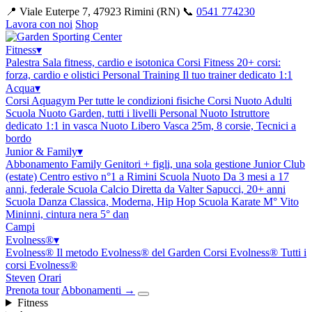
📍 Viale Euterpe 7, 47923 Rimini (RN)
📞
0541 774230
Lavora con noi
Shop
Fitness
▾
Palestra
Sala fitness, cardio e isotonica
Corsi Fitness
20+ corsi:
forza, cardio e olistici
Personal Training
Il tuo trainer dedicato 1:1
Acqua
▾
Corsi Aquagym
Per tutte le condizioni fisiche
Corsi Nuoto Adulti
Scuola Nuoto Garden, tutti i livelli
Personal Nuoto
Istruttore
dedicato 1:1 in vasca
Nuoto Libero
Vasca 25m, 8 corsie, Tecnici a
bordo
Junior & Family
▾
Abbonamento Family
Genitori + figli, una sola gestione
Junior Club
(estate)
Centro estivo n°1 a Rimini
Scuola Nuoto
Da 3 mesi a 17
anni, federale
Scuola Calcio
Diretta da Valter Sapucci, 20+ anni
Scuola Danza
Classica, Moderna, Hip Hop
Scuola Karate
M° Vito
Mininni, cintura nera 5° dan
Campi
Evolness®
▾
Evolness®
Il metodo Evolness® del Garden
Corsi Evolness®
Tutti i
corsi Evolness®
Steven
Orari
Prenota tour
Abbonamenti
→
Fitness