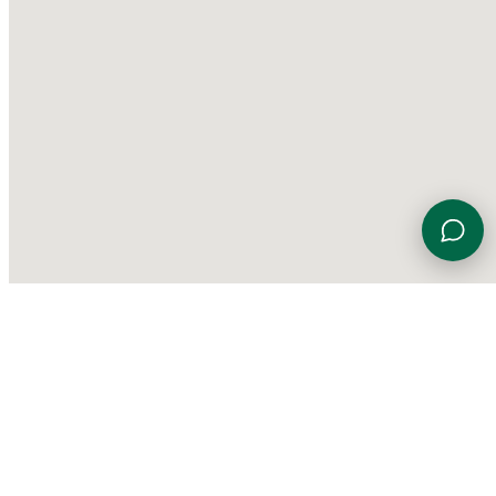
Viale Euterpe 7, 47923 Rimini (RN)
0541 774230
info@gardensportingcenter.it
©
2026 Garden Sporting Center
·
Polisportiva Garden Srl SSD
·
P.IVA
01840690406
·
Privacy Policy
·
Cookie Policy
·
Aggiorna le
preferenze sui cookie