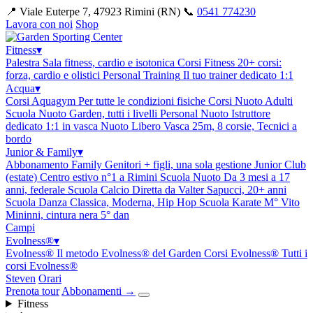
📍 Viale Euterpe 7, 47923 Rimini (RN)
📞
0541 774230
Lavora con noi
Shop
Fitness
▾
Palestra
Sala fitness, cardio e isotonica
Corsi Fitness
20+ corsi:
forza, cardio e olistici
Personal Training
Il tuo trainer dedicato 1:1
Acqua
▾
Corsi Aquagym
Per tutte le condizioni fisiche
Corsi Nuoto Adulti
Scuola Nuoto Garden, tutti i livelli
Personal Nuoto
Istruttore
dedicato 1:1 in vasca
Nuoto Libero
Vasca 25m, 8 corsie, Tecnici a
bordo
Junior & Family
▾
Abbonamento Family
Genitori + figli, una sola gestione
Junior Club
(estate)
Centro estivo n°1 a Rimini
Scuola Nuoto
Da 3 mesi a 17
anni, federale
Scuola Calcio
Diretta da Valter Sapucci, 20+ anni
Scuola Danza
Classica, Moderna, Hip Hop
Scuola Karate
M° Vito
Mininni, cintura nera 5° dan
Campi
Evolness®
▾
Evolness®
Il metodo Evolness® del Garden
Corsi Evolness®
Tutti i
corsi Evolness®
Steven
Orari
Prenota tour
Abbonamenti
→
Fitness