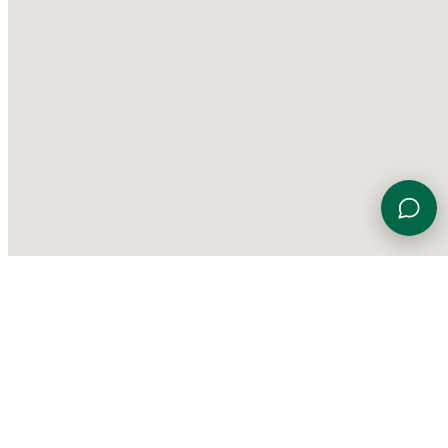
Viale Euterpe 7, 47923 Rimini (RN)
0541 774230
info@gardensportingcenter.it
©
2026 Garden Sporting Center
·
Polisportiva Garden Srl SSD
·
P.IVA
01840690406
·
Privacy Policy
·
Cookie Policy
·
Aggiorna le
preferenze sui cookie