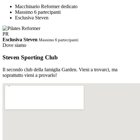
Macchinario Reformer dedicato
Massimo 6 partecipanti
Esclusiva Steven
PR
Esclusiva Steven
Massimo 6 partecipanti
Dove siamo
Steven Sporting Club
Il secondo club della famiglia Garden. Vieni a trovarci, ma
soprattutto vieni a provarlo!
PDF
Orari Completi · Steven Estate 2026
Ci riserviamo di cambiare gli
orari in corso d'opera
Scarica PDF
↓
Abbonamento STEVEN
Palestra e corsi tutto incluso.
Un solo abbonamento, accesso libero e illimitato a tutti i corsi dello
Steven e alla sala cardio/pesi. Nessun supplemento, nessun vincolo.