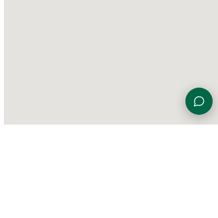
Viale Euterpe 7, 47923 Rimini (RN)
0541 774230
info@gardensportingcenter.it
©
2026 Garden Sporting Center
·
Polisportiva Garden Srl SSD
·
P.IVA
01840690406
·
Privacy Policy
·
Cookie Policy
·
Aggiorna le
preferenze sui cookie