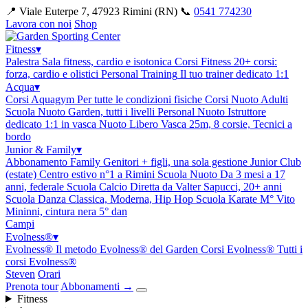
📍 Viale Euterpe 7, 47923 Rimini (RN)
📞
0541 774230
Lavora con noi
Shop
Fitness
▾
Palestra
Sala fitness, cardio e isotonica
Corsi Fitness
20+ corsi:
forza, cardio e olistici
Personal Training
Il tuo trainer dedicato 1:1
Acqua
▾
Corsi Aquagym
Per tutte le condizioni fisiche
Corsi Nuoto Adulti
Scuola Nuoto Garden, tutti i livelli
Personal Nuoto
Istruttore
dedicato 1:1 in vasca
Nuoto Libero
Vasca 25m, 8 corsie, Tecnici a
bordo
Junior & Family
▾
Abbonamento Family
Genitori + figli, una sola gestione
Junior Club
(estate)
Centro estivo n°1 a Rimini
Scuola Nuoto
Da 3 mesi a 17
anni, federale
Scuola Calcio
Diretta da Valter Sapucci, 20+ anni
Scuola Danza
Classica, Moderna, Hip Hop
Scuola Karate
M° Vito
Mininni, cintura nera 5° dan
Campi
Evolness®
▾
Evolness®
Il metodo Evolness® del Garden
Corsi Evolness®
Tutti i
corsi Evolness®
Steven
Orari
Prenota tour
Abbonamenti
→
Fitness