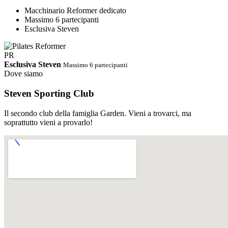
Macchinario Reformer dedicato
Massimo 6 partecipanti
Esclusiva Steven
PR
Esclusiva Steven
Massimo 6 partecipanti
Dove siamo
Steven Sporting Club
Il secondo club della famiglia Garden. Vieni a trovarci, ma
soprattutto vieni a provarlo!
PDF
Orari Completi · Steven Estate 2026
Ci riserviamo di cambiare gli
orari in corso d'opera
Scarica PDF
↓
Abbonamento STEVEN
Palestra e corsi tutto incluso.
Un solo abbonamento, accesso libero e illimitato a tutti i corsi dello
Steven e alla sala cardio/pesi. Nessun supplemento, nessun vincolo.