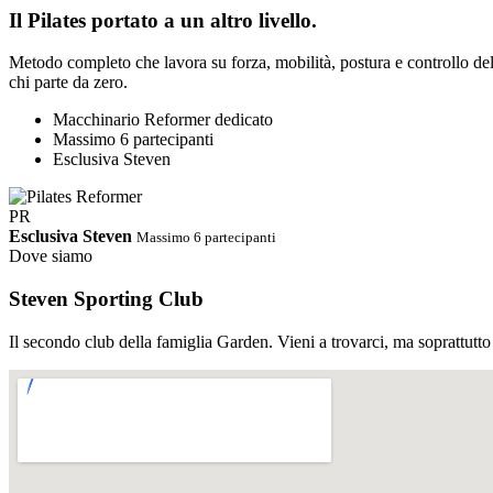
Il Pilates portato a un altro livello.
Metodo completo che lavora su forza, mobilità, postura e controllo del c
chi parte da zero.
Macchinario Reformer dedicato
Massimo 6 partecipanti
Esclusiva Steven
PR
Esclusiva Steven
Massimo 6 partecipanti
Dove siamo
Steven Sporting Club
Il secondo club della famiglia Garden. Vieni a trovarci, ma soprattutto
PDF
Orari Completi · Steven Estate 2026
Ci riserviamo di cambiare gli orari 
Scarica PDF
↓
Abbonamento STEVEN
Palestra e corsi tutto incluso.