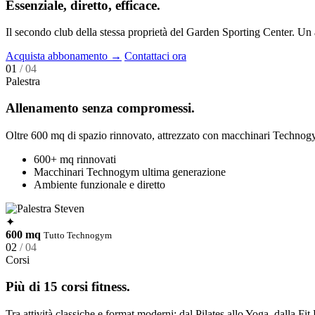
Essenziale, diretto, efficace.
Il secondo club della stessa proprietà del Garden Sporting Center. Un 
Acquista abbonamento
→
Contattaci ora
01
/ 04
Palestra
Allenamento senza compromessi.
Oltre 600 mq di spazio rinnovato, attrezzato con macchinari Technogym 
600+ mq rinnovati
Macchinari Technogym ultima generazione
Ambiente funzionale e diretto
✦
600 mq
Tutto Technogym
02
/ 04
Corsi
Più di 15 corsi fitness.
Tra attività classiche e format moderni: dal Pilates allo Yoga, dalla Fi