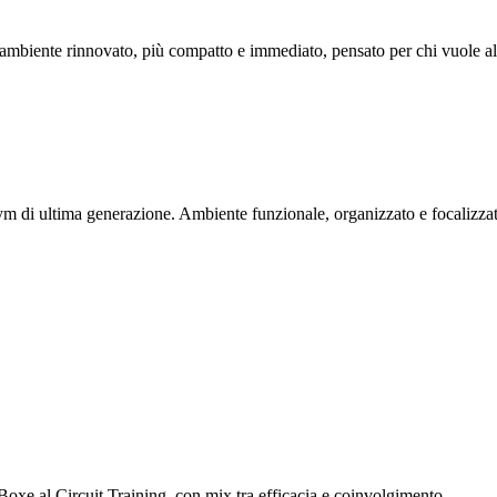
ambiente rinnovato, più compatto e immediato, pensato per chi vuole allen
di ultima generazione. Ambiente funzionale, organizzato e focalizzato s
t Boxe al Circuit Training, con mix tra efficacia e coinvolgimento.