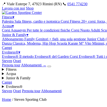
📍 Viale Euterpe 7, 47923 Rimini (RN)
📞
0541 774230
Lavora con noi
Shop
Fitness
▾
Palestra
Sala fitness, cardio e isotonica
Corsi Fitness
20+ corsi: forza, 
Acqua
▾
Corsi Aquagym
Per tutte le condizioni fisiche
Corsi Nuoto Adulti
Scuo
Junior & Family
▾
Abbonamento Family
Genitori + figli, una sola gestione
Junior Club (
Danza
Classica, Moderna, Hip Hop
Scuola Karate
M° Vito Mininni, c
Campi
Evolness®
▾
Evolness®
Il metodo Evolness® del Garden
Corsi Evolness®
Tutti i
Steven
Orari
Prenota tour
Abbonamenti
→
Fitness
Acqua
Junior & Family
Campi
Evolness®
Steven
Orari
Prenota tour
Abbonamenti
Home
/
Steven Sporting Club