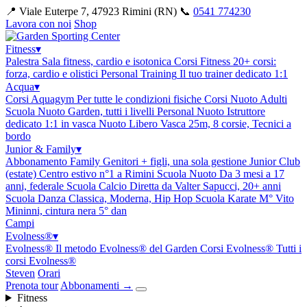
📍 Viale Euterpe 7, 47923 Rimini (RN)
📞
0541 774230
Lavora con noi
Shop
Fitness
▾
Palestra
Sala fitness, cardio e isotonica
Corsi Fitness
20+ corsi:
forza, cardio e olistici
Personal Training
Il tuo trainer dedicato 1:1
Acqua
▾
Corsi Aquagym
Per tutte le condizioni fisiche
Corsi Nuoto Adulti
Scuola Nuoto Garden, tutti i livelli
Personal Nuoto
Istruttore
dedicato 1:1 in vasca
Nuoto Libero
Vasca 25m, 8 corsie, Tecnici a
bordo
Junior & Family
▾
Abbonamento Family
Genitori + figli, una sola gestione
Junior Club
(estate)
Centro estivo n°1 a Rimini
Scuola Nuoto
Da 3 mesi a 17
anni, federale
Scuola Calcio
Diretta da Valter Sapucci, 20+ anni
Scuola Danza
Classica, Moderna, Hip Hop
Scuola Karate
M° Vito
Mininni, cintura nera 5° dan
Campi
Evolness®
▾
Evolness®
Il metodo Evolness® del Garden
Corsi Evolness®
Tutti i
corsi Evolness®
Steven
Orari
Prenota tour
Abbonamenti
→
Fitness