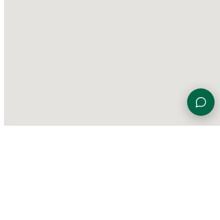
Viale Euterpe 7, 47923 Rimini (RN)
0541 774230
info@gardensportingcenter.it
©
2026 Garden Sporting Center
·
Polisportiva Garden Srl SSD
·
P.IVA
01840690406
·
Privacy Policy
·
Cookie Policy
·
Aggiorna le
preferenze sui cookie