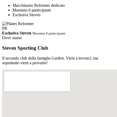
Macchinario Reformer dedicato
Massimo 6 partecipanti
Esclusiva Steven
PR
Esclusiva Steven
Massimo 6 partecipanti
Dove siamo
Steven Sporting Club
Il secondo club della famiglia Garden. Vieni a trovarci, ma
soprattutto vieni a provarlo!
PDF
Orari Completi · Steven Estate 2026
Ci riserviamo di cambiare gli
orari in corso d'opera
Scarica PDF
↓
Abbonamento STEVEN
Palestra e corsi tutto incluso.
Un solo abbonamento, accesso libero e illimitato a tutti i corsi dello
Steven e alla sala cardio/pesi. Nessun supplemento, nessun vincolo.