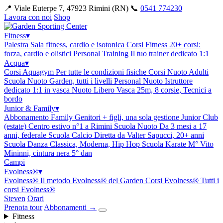
📍 Viale Euterpe 7, 47923 Rimini (RN)
📞
0541 774230
Lavora con noi
Shop
Fitness
▾
Palestra
Sala fitness, cardio e isotonica
Corsi Fitness
20+ corsi:
forza, cardio e olistici
Personal Training
Il tuo trainer dedicato 1:1
Acqua
▾
Corsi Aquagym
Per tutte le condizioni fisiche
Corsi Nuoto Adulti
Scuola Nuoto Garden, tutti i livelli
Personal Nuoto
Istruttore
dedicato 1:1 in vasca
Nuoto Libero
Vasca 25m, 8 corsie, Tecnici a
bordo
Junior & Family
▾
Abbonamento Family
Genitori + figli, una sola gestione
Junior Club
(estate)
Centro estivo n°1 a Rimini
Scuola Nuoto
Da 3 mesi a 17
anni, federale
Scuola Calcio
Diretta da Valter Sapucci, 20+ anni
Scuola Danza
Classica, Moderna, Hip Hop
Scuola Karate
M° Vito
Mininni, cintura nera 5° dan
Campi
Evolness®
▾
Evolness®
Il metodo Evolness® del Garden
Corsi Evolness®
Tutti i
corsi Evolness®
Steven
Orari
Prenota tour
Abbonamenti
→
Fitness