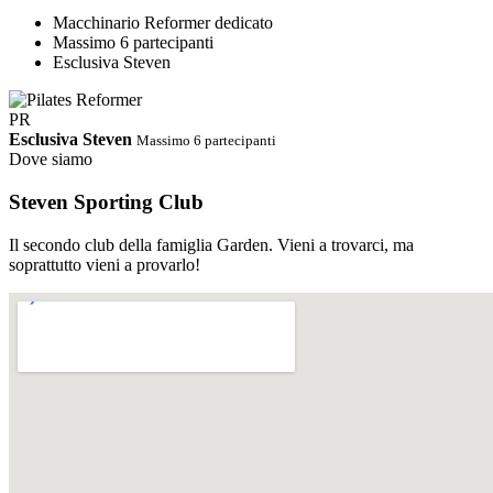
Macchinario Reformer dedicato
Massimo 6 partecipanti
Esclusiva Steven
PR
Esclusiva Steven
Massimo 6 partecipanti
Dove siamo
Steven Sporting Club
Il secondo club della famiglia Garden. Vieni a trovarci, ma
soprattutto vieni a provarlo!
PDF
Orari Completi · Steven Estate 2026
Ci riserviamo di cambiare gli
orari in corso d'opera
Scarica PDF
↓
Abbonamento STEVEN
Palestra e corsi tutto incluso.
Un solo abbonamento, accesso libero e illimitato a tutti i corsi dello
Steven e alla sala cardio/pesi. Nessun supplemento, nessun vincolo.