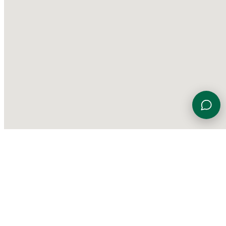
Viale Euterpe 7, 47923 Rimini (RN)
0541 774230
info@gardensportingcenter.it
©
2026 Garden Sporting Center
·
Polisportiva Garden Srl SSD
·
P.IVA
01840690406
·
Privacy Policy
·
Cookie Policy
·
Aggiorna le
preferenze sui cookie