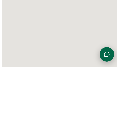
Viale Euterpe 7, 47923 Rimini (RN)
0541 774230
info@gardensportingcenter.it
©
2026 Garden Sporting Center
·
Polisportiva Garden Srl SSD
·
P.IVA
01840690406
·
Privacy Policy
·
Cookie Policy
·
Aggiorna le
preferenze sui cookie