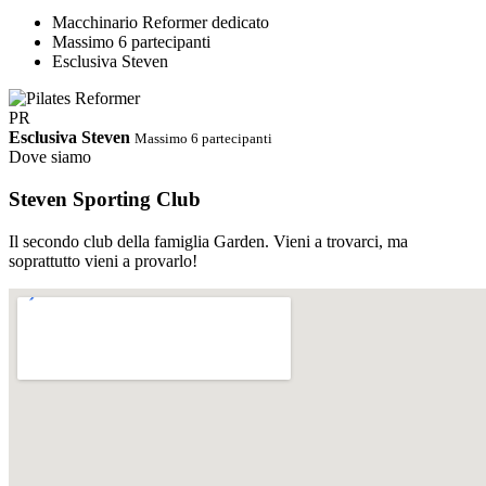
Macchinario Reformer dedicato
Massimo 6 partecipanti
Esclusiva Steven
PR
Esclusiva Steven
Massimo 6 partecipanti
Dove siamo
Steven Sporting Club
Il secondo club della famiglia Garden. Vieni a trovarci, ma
soprattutto vieni a provarlo!
PDF
Orari Completi · Steven Estate 2026
Ci riserviamo di cambiare gli
orari in corso d'opera
Scarica PDF
↓
Abbonamento STEVEN
Palestra e corsi tutto incluso.
Un solo abbonamento, accesso libero e illimitato a tutti i corsi dello
Steven e alla sala cardio/pesi. Nessun supplemento, nessun vincolo.