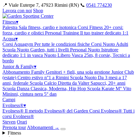
📍 Viale Euterpe 7, 47923 Rimini (RN)
📞
0541 774230
Lavora con noi
Shop
Fitness
▾
Palestra
Sala fitness, cardio e isotonica
Corsi Fitness
20+ corsi:
forza, cardio e olistici
Personal Training
Il tuo trainer dedicato 1:1
Acqua
▾
Corsi Aquagym
Per tutte le condizioni fisiche
Corsi Nuoto Adulti
Scuola Nuoto Garden, tutti i livelli
Personal Nuoto
Istruttore
dedicato 1:1 in vasca
Nuoto Libero
Vasca 25m, 8 corsie, Tecnici a
bordo
Junior & Family
▾
Abbonamento Family
Genitori + figli, una sola gestione
Junior Club
(estate)
Centro estivo n°1 a Rimini
Scuola Nuoto
Da 3 mesi a 17
anni, federale
Scuola Calcio
Diretta da Valter Sapucci, 20+ anni
Scuola Danza
Classica, Moderna, Hip Hop
Scuola Karate
M° Vito
Mininni, cintura nera 5° dan
Campi
Evolness®
▾
Evolness®
Il metodo Evolness® del Garden
Corsi Evolness®
Tutti i
corsi Evolness®
Steven
Orari
Prenota tour
Abbonamenti
→
Fitness